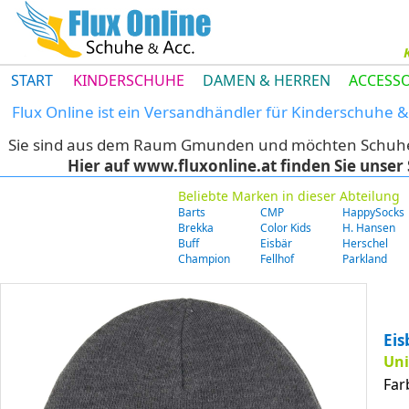
START
KINDERSCHUHE
DAMEN & HERREN
ACCESSO
Flux Online ist ein Versandhändler für Kinderschuhe
Sie sind aus dem Raum Gmunden und möchten Schuhe di
Hier auf www.fluxonline.at finden Sie unse
Beliebte Marken in dieser Abteilung
Barts
CMP
HappySocks
Brekka
Color Kids
H. Hansen
Buff
Eisbär
Herschel
Champion
Fellhof
Parkland
Eis
Uni
Far