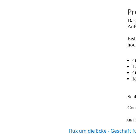
Pr
Das
Auß
Eis
höch
O
L
O
K
Schl
Coun
Alle P
Flux um die Ecke - Geschäft