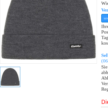
Wie
Ve
ww
Ihr
Pos
Tag
kos
Sel
(06
Sie
abh
Abh
Ver
Reg
Di