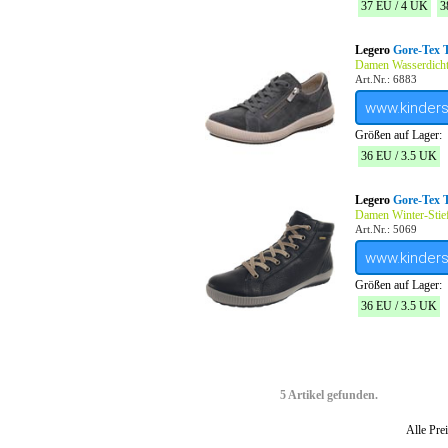
37 EU / 4 UK
3
Legero
Gore-Tex 
Damen Wasserdicht
Art.Nr.: 6883
www.kinder
Größen auf Lager:
36 EU / 3.5 UK
Legero
Gore-Tex 
Damen Winter-Stief
Art.Nr.: 5069
www.kinder
Größen auf Lager:
36 EU / 3.5 UK
5 Artikel gefunden.
Alle Prei