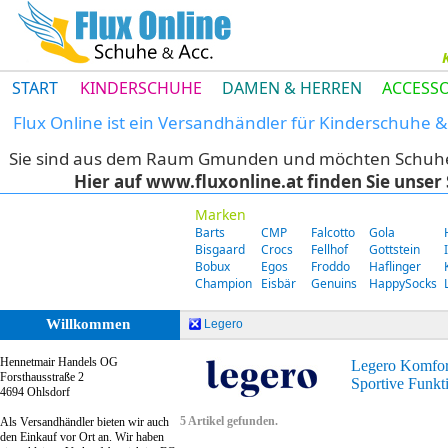
START
KINDERSCHUHE
DAMEN & HERREN
ACCESSO
Flux Online ist ein Versandhändler für Kinderschuhe
Sie sind aus dem Raum Gmunden und möchten Schuhe di
Hier auf www.fluxonline.at finden Sie unse
Marken
Barts
CMP
Falcotto
Gola
Bisgaard
Crocs
Fellhof
Gottstein
Bobux
Egos
Froddo
Haflinger
Champion
Eisbär
Genuins
HappySocks
Willkommen
Legero
Hennetmair Handels OG
Legero Komfor
Forsthausstraße 2
Sportive Funkt
4694 Ohlsdorf
5 Artikel gefunden.
Als Versandhändler bieten wir auch
den Einkauf vor Ort an. Wir haben