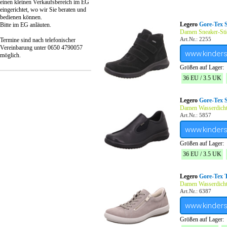
einen kleinen Verkaufsbereich im EG
eingerichtet, wo wir Sie beraten und
bedienen können.
Legero
Gore-Tex S
Bitte im EG anläuten.
Damen Sneaker-Sti
Art.Nr.: 2255
Termine sind nach telefonischer
Vereinbarung unter 0650 4790057
www.kinder
möglich.
Größen auf Lager:
36 EU / 3.5 UK
Legero
Gore-Tex 
Damen Wasserdicht
Art.Nr.: 5857
www.kinder
Größen auf Lager:
36 EU / 3.5 UK
Legero
Gore-Tex 
Damen Wasserdich
Art.Nr.: 6387
www.kinder
Größen auf Lager: