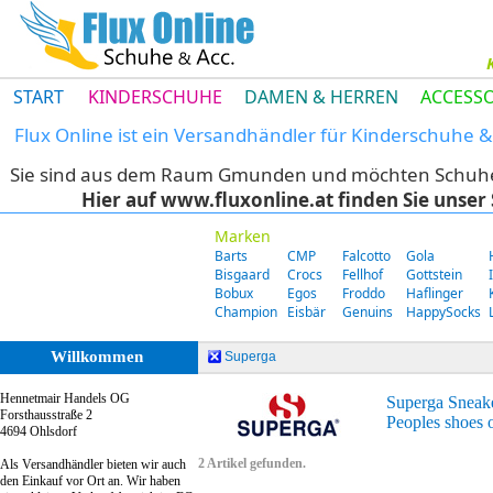
START
KINDERSCHUHE
DAMEN & HERREN
ACCESSO
Flux Online ist ein Versandhändler für Kinderschuhe
Sie sind aus dem Raum Gmunden und möchten Schuhe di
Hier auf www.fluxonline.at finden Sie unse
Marken
Barts
CMP
Falcotto
Gola
Bisgaard
Crocs
Fellhof
Gottstein
Bobux
Egos
Froddo
Haflinger
Champion
Eisbär
Genuins
HappySocks
Willkommen
Superga
Hennetmair Handels OG
Superga Sneak
Forsthausstraße 2
Peoples shoes o
4694 Ohlsdorf
2 Artikel gefunden.
Als Versandhändler bieten wir auch
den Einkauf vor Ort an. Wir haben