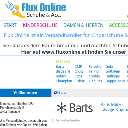
START
KINDERSCHUHE
DAMEN & HERREN
ACCESSO
Flux Online ist ein Versandhändler für Kinderschuhe
Sie sind aus dem Raum Gmunden und möchten Schuhe di
Hier auf www.fluxonline.at finden Sie unse
Marken
Barts
CMP
Falcotto
Gola
Bisgaard
Crocs
Fellhof
Gottstein
Bobux
Egos
Froddo
Haflinger
Champion
Eisbär
Genuins
HappySocks
Willkommen
Barts
Hennetmair Handels OG
Barts Mützen
Forsthausstraße 2
Lässige Kopfbe
4694 Ohlsdorf
21 Artikel gefunden.
Als Versandhändler bieten wir auch
den Einkauf vor Ort an. Wir haben