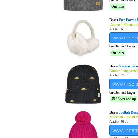
Größen auf Lager:
One Size
Barts
Fur Earmuf
Damen Größenverst
Art.Nr.: 6735
www.kinder
Größen auf Lager:
One Size
Barts
Vinson Bean
Kinder Feingestric
Art.Nr.: 7250
www.kinder
Größen auf Lager:
55 / 8 yrs and up
Barts
Joellah Bea
Mädchen Grobstric
Art.Nr.: 6983
www.kinder