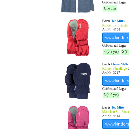
Größen auf Lager:
One Size
Barts
Tec Mitts
Kinder Ski-Fäustli
Art.Nr.: 4734
www.kinder
Größen auf Lager:
4 (6-8 yrs)
5 (8-
Barts
Fleece Mitts
Kinder Fäustlinge
D
Art.Nr.: 3217
www.kinder
Größen auf Lager:
3 (4-6 yrs)
Barts
Tec Mitts
Mädchen Ski-Fäust
Art.Nr.: 4413
www.kinder