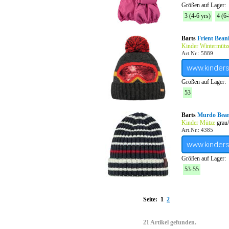
Größen auf Lager:
3 (4-6 yrs)
4 (6-
Barts
Frient Bean
Kinder Wintermütz
Art.Nr.: 5889
www.kinder
Größen auf Lager:
53
Barts
Murdo Bean
Kinder Mütze
grau/
Art.Nr.: 4385
www.kinder
Größen auf Lager:
53-55
Seite:
1
2
21 Artikel gefunden.