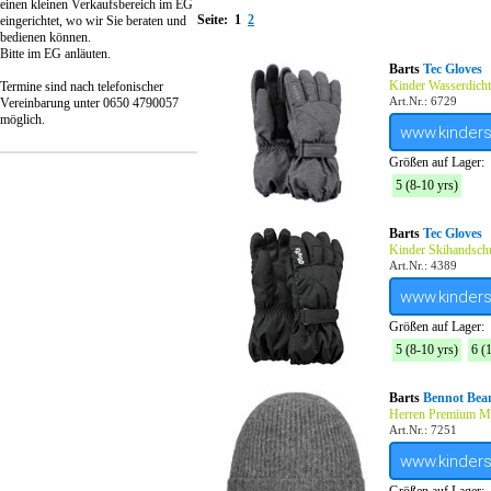
einen kleinen Verkaufsbereich im EG
Seite:
1
2
eingerichtet, wo wir Sie beraten und
bedienen können.
Bitte im EG anläuten.
Barts
Tec Gloves
Kinder Wasserdich
Termine sind nach telefonischer
Art.Nr.: 6729
Vereinbarung unter 0650 4790057
möglich.
www.kinder
Größen auf Lager:
5 (8-10 yrs)
Barts
Tec Gloves
Kinder Skihandsch
Art.Nr.: 4389
www.kinder
Größen auf Lager:
5 (8-10 yrs)
6 (
Barts
Bennot Bea
Herren Premium Mü
Art.Nr.: 7251
www.kinder