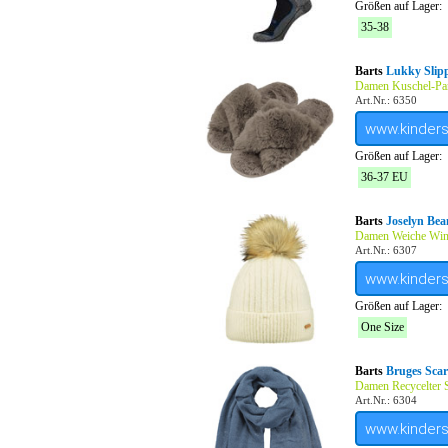
Größen auf Lager:
35-38
Barts
Lukky Slip
Damen Kuschel-Pan
Art.Nr.: 6350
www.kinder
Größen auf Lager:
36-37 EU
Barts
Joselyn Bea
Damen Weiche Win
Art.Nr.: 6307
www.kinder
Größen auf Lager:
One Size
Barts
Bruges Scar
Damen Recycelter 
Art.Nr.: 6304
www.kinder