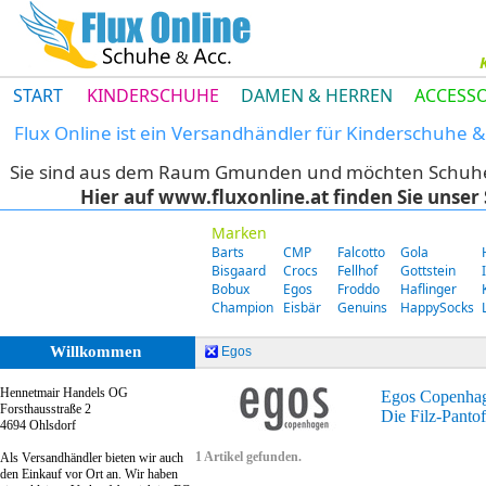
START
KINDERSCHUHE
DAMEN & HERREN
ACCESSO
Flux Online ist ein Versandhändler für Kinderschuhe
Sie sind aus dem Raum Gmunden und möchten Schuhe di
Hier auf www.fluxonline.at finden Sie unse
Marken
Barts
CMP
Falcotto
Gola
Bisgaard
Crocs
Fellhof
Gottstein
Bobux
Egos
Froddo
Haflinger
Champion
Eisbär
Genuins
HappySocks
Willkommen
Egos
Hennetmair Handels OG
Egos Copenhage
Forsthausstraße 2
Die Filz-Panto
4694 Ohlsdorf
1 Artikel gefunden.
Als Versandhändler bieten wir auch
den Einkauf vor Ort an. Wir haben