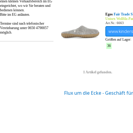
einen kleinen Verkaufsbereich im EG
eingerichtet, wo wir Sie beraten und
bedienen können.
Egos
Fair Trade S
Bitte im EG anläuten.
Unisex Wollfilz-Pa
Art.Nr.: 6663
Termine sind nach telefonischer
Vereinbarung unter 0650 4790057
www.kinder
möglich.
Größen auf Lager:
36
1 Artikel gefunden.
Flux um die Ecke - Geschäft f