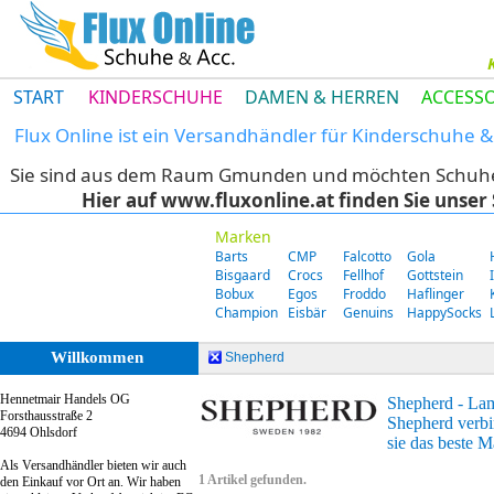
START
KINDERSCHUHE
DAMEN & HERREN
ACCESSO
Flux Online ist ein Versandhändler für Kinderschuhe
Sie sind aus dem Raum Gmunden und möchten Schuhe di
Hier auf www.fluxonline.at finden Sie unse
Marken
Barts
CMP
Falcotto
Gola
Bisgaard
Crocs
Fellhof
Gottstein
Bobux
Egos
Froddo
Haflinger
Champion
Eisbär
Genuins
HappySocks
Willkommen
Shepherd
Hennetmair Handels OG
Shepherd - La
Forsthausstraße 2
Shepherd verbi
4694 Ohlsdorf
sie das beste Ma
Als Versandhändler bieten wir auch
1 Artikel gefunden.
den Einkauf vor Ort an. Wir haben