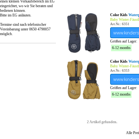
einen kleinen Verkaufsbereich im EG
eingerichtet, wo wir Sie beraten und
bedienen können.
Color Kids
Waterp
Bitte im EG anläuten.
Baby Winter-Fäustl
Art.Nr.: 6351
Termine sind nach telefonischer
Vereinbarung unter 0650 4790057
www.kinder
möglich.
Größen auf Lager:
6-12 months
Color Kids
Waterp
Baby Winter-Fäustl
Art.Nr.: 6353
www.kinder
Größen auf Lager:
6-12 months
2 Artikel gefunden.
Alle Prei