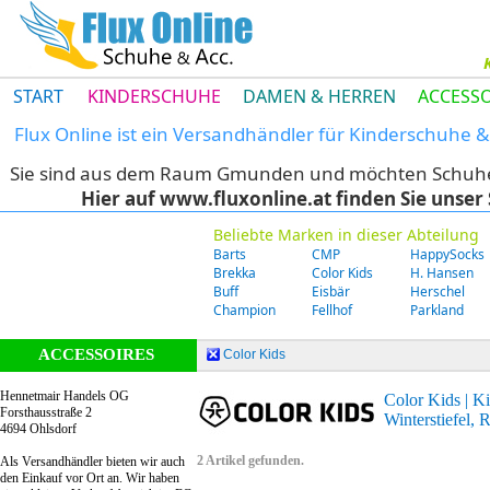
START
KINDERSCHUHE
DAMEN & HERREN
ACCESSO
Flux Online ist ein Versandhändler für Kinderschuhe
Sie sind aus dem Raum Gmunden und möchten Schuhe di
Hier auf www.fluxonline.at finden Sie unse
Beliebte Marken in dieser Abteilung
Barts
CMP
HappySocks
Brekka
Color Kids
H. Hansen
Buff
Eisbär
Herschel
Champion
Fellhof
Parkland
ACCESSOIRES
Color Kids
Hennetmair Handels OG
Color Kids | Ki
Forsthausstraße 2
Winterstiefel, 
4694 Ohlsdorf
2 Artikel gefunden.
Als Versandhändler bieten wir auch
den Einkauf vor Ort an. Wir haben