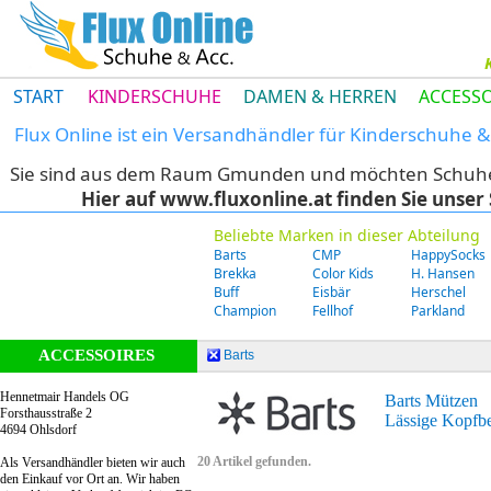
START
KINDERSCHUHE
DAMEN & HERREN
ACCESSO
Flux Online ist ein Versandhändler für Kinderschuhe
Sie sind aus dem Raum Gmunden und möchten Schuhe di
Hier auf www.fluxonline.at finden Sie unse
Beliebte Marken in dieser Abteilung
Barts
CMP
HappySocks
Brekka
Color Kids
H. Hansen
Buff
Eisbär
Herschel
Champion
Fellhof
Parkland
ACCESSOIRES
Barts
Hennetmair Handels OG
Barts Mützen
Forsthausstraße 2
Lässige Kopfbe
4694 Ohlsdorf
20 Artikel gefunden.
Als Versandhändler bieten wir auch
den Einkauf vor Ort an. Wir haben