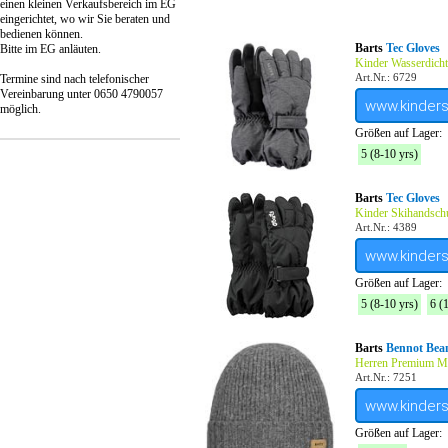
einen kleinen Verkaufsbereich im EG
eingerichtet, wo wir Sie beraten und
bedienen können.
Barts
Tec Gloves
Bitte im EG anläuten.
Kinder Wasserdich
Art.Nr.: 6729
Termine sind nach telefonischer
Vereinbarung unter 0650 4790057
www.kinder
möglich.
Größen auf Lager:
5 (8-10 yrs)
Barts
Tec Gloves
Kinder Skihandsch
Art.Nr.: 4389
www.kinder
Größen auf Lager:
5 (8-10 yrs)
6 (
Barts
Bennot Bea
Herren Premium Mü
Art.Nr.: 7251
www.kinder
Größen auf Lager: