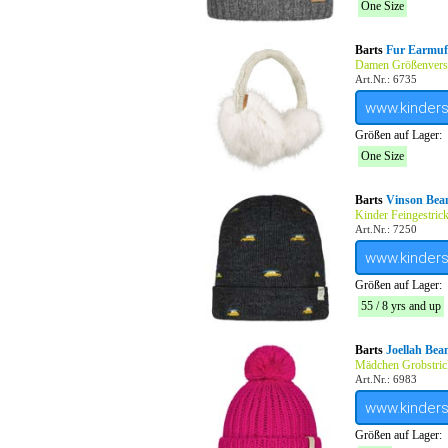
One Size
Barts
Fur Earmuf
Damen Größenverst
Art.Nr.: 6735
www.kinder
Größen auf Lager:
One Size
Barts
Vinson Bean
Kinder Feingestric
Art.Nr.: 7250
www.kinder
Größen auf Lager:
55 / 8 yrs and up
Barts
Joellah Bea
Mädchen Grobstric
Art.Nr.: 6983
www.kinder
Größen auf Lager: