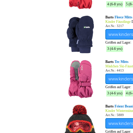
4 (6-8 yrs)
5 (8-
Barts
Fleece Mitts
Kinder Fäustlinge
D
Art.Nr.: 3217
www.kinder
Größen auf Lager:
3 (4-6 yrs)
Barts
Tec Mitts
Mädchen Ski-Fäust
Art.Nr.: 4413
www.kinder
Größen auf Lager:
3 (4-6 yrs)
4 (6-
Barts
Frient Bean
Kinder Wintermütz
Art.Nr.: 5889
www.kinder
Größen auf Lager: