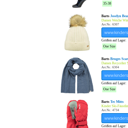
35-38
Barts
Joselyn Bea
Damen Weiche Win
Art.Nr.: 6307
www.kinder
Größen auf Lager:
One Size
Barts
Bruges Scar
Damen Recycelter 
Art.Nr.: 6304
www.kinder
Größen auf Lager:
One Size
Barts
Tec Mitts
Kinder Ski-Fäustli
Art.Nr.: 4734
www.kinder
Größen auf Lager: