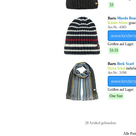
53
Barts
Murdo Bean
Kinder Mütze
grau/
Art.Nr.: 4385
www.kinder
Größen auf Lager:
53-55
Barts
Beck Scarf
Herrn Schal
mehrfar
Art.Nr.: 3198
www.kinder
Größen auf Lager:
One Size
20 Artikel gefunden.
Alle Prei