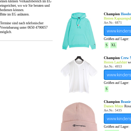
einen kleinen Verkaufsbereich im EG
eingerichtet, wo wir Sie beraten und
bedienen können.
Champion
Hoode
Bitte im EG anläuten.
Herren Kapuzenpull
Art.Nr.: 6871
Termine sind nach telefonischer
Vereinbarung unter 0650 4790057
www.kinder
möglich.
Größen auf Lager:
S
XL
Champion
Crew N
Herren Laufshirt
we
Art.Nr.: 4953
www.kinder
Größen auf Lager:
S
Champion
Beani
Damen Mütze
Rosa
Art.Nr.: 5435
www.kinder
Größen auf Lager: