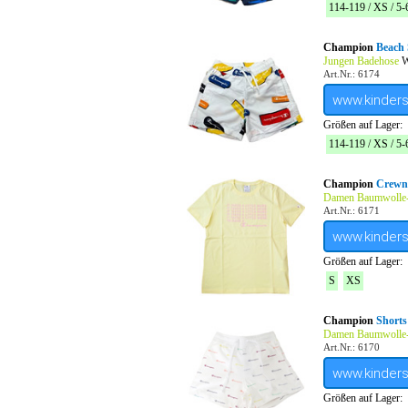
114-119 / XS / 5-
Champion
Beach 
Jungen Badehose
W
Art.Nr.: 6174
www.kinder
Größen auf Lager:
114-119 / XS / 5-
Champion
Crewne
Damen Baumwolle-
Art.Nr.: 6171
www.kinder
Größen auf Lager:
S
XS
Champion
Shorts
Damen Baumwolle
Art.Nr.: 6170
www.kinder
Größen auf Lager: