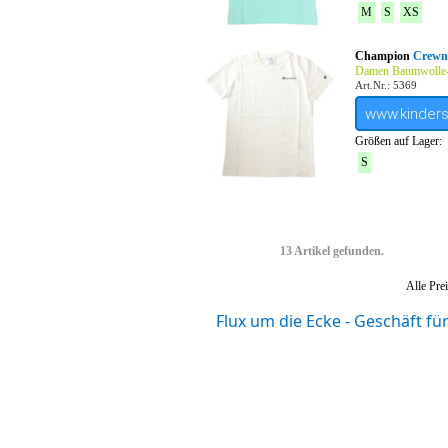
M
S
XS
Champion
Crewne
Damen Baumwolle-
Art.Nr.: 5369
www.kinder
Größen auf Lager:
S
13 Artikel gefunden.
Alle Prei
Flux um die Ecke - Geschäft f