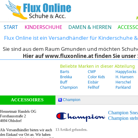
START
KINDERSCHUHE
DAMEN & HERREN
ACCESSO
Flux Online ist ein Versandhändler für Kinderschuhe
Sie sind aus dem Raum Gmunden und möchten Schuhe di
Hier auf www.fluxonline.at finden Sie unse
Beliebte Marken in dieser Abteilung
Barts
CMP
HappySocks
Brekka
Color Kids
H. Hansen
Buff
Eisbär
Herschel
Champion
Fellhof
Parkland
ACCESSOIRES
Champion
Hennetmair Handels OG
Champion Sne
Forsthausstraße 2
Champion steht
4694 Ohlsdorf
13 Artikel gefunden.
Als Versandhändler bieten wir auch
den Einkauf vor Ort an. Wir haben