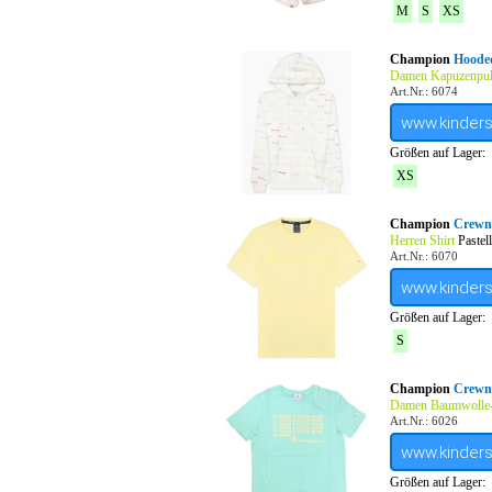
M
S
XS
Champion
Hoode
Damen Kapuzenpul
Art.Nr.: 6074
www.kinder
Größen auf Lager:
XS
Champion
Crewn
Herren Shirt
Pastel
Art.Nr.: 6070
www.kinder
Größen auf Lager:
S
Champion
Crewne
Damen Baumwolle-
Art.Nr.: 6026
www.kinder
Größen auf Lager: