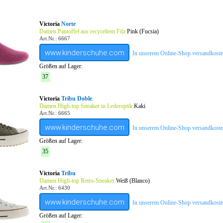
Victoria
Norte
Damen Pantoffel aus recyceltem Filz
Pink (Fucsia)
Art.Nr.: 6667
www.kinderschuhe.com
In unserem Online-Shop versandkostenf
Größen auf Lager:
37
Victoria
Tribu Doble
Damen High-top Sneaker in Lederoptik
Kaki
Art.Nr.: 6665
www.kinderschuhe.com
In unserem Online-Shop versandkostenf
Größen auf Lager:
35
Victoria
Tribu
Damen High-top Retro-Sneaker
Weiß (Blanco)
Art.Nr.: 6430
www.kinderschuhe.com
In unserem Online-Shop versandkostenf
Größen auf Lager: