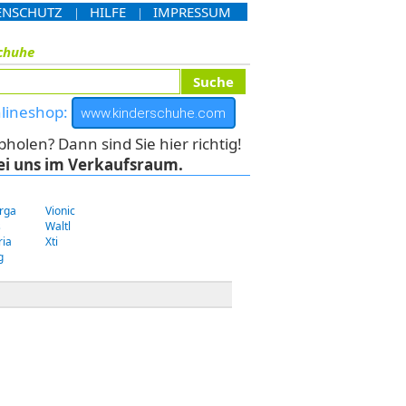
ENSCHUTZ
HILFE
IMPRESSUM
|
|
chuhe
nlineshop:
www.kinderschuhe.com
len? Dann sind Sie hier richtig!
ei uns im Verkaufsraum.
rga
Vionic
s
Waltl
ria
Xti
g