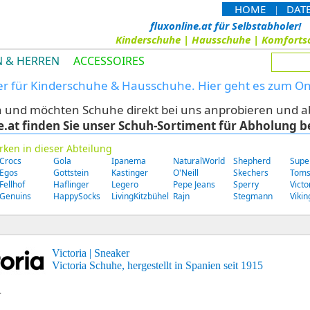
HOME
DAT
|
fluxonline.at für Selbstabholer!
Kinderschuhe | Hausschuhe | Komforts
 & HERREN
ACCESSOIRES
ler für Kinderschuhe & Hausschuhe. Hier geht es zum O
nd möchten Schuhe direkt bei uns anprobieren und abho
e.at finden Sie unser Schuh-Sortiment für Abholung b
rken in dieser Abteilung
Crocs
Gola
Ipanema
NaturalWorld
Shepherd
Supe
Egos
Gottstein
Kastinger
O'Neill
Skechers
Tom
Fellhof
Haflinger
Legero
Pepe Jeans
Sperry
Victo
Genuins
HappySocks
LivingKitzbühel
Rajn
Stegmann
Vikin
Victoria | Sneaker
Victoria Schuhe, hergestellt in Spanien seit 1915
.