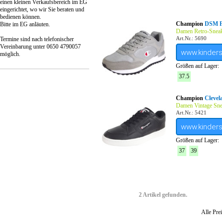
einen kleinen Verkaufsbereich im EG
eingerichtet, wo wir Sie beraten und
bedienen können.
Champion
DSM 
Bitte im EG anläuten.
Damen Retro-Snea
Art.Nr.: 5690
Termine sind nach telefonischer
Vereinbarung unter 0650 4790057
www.kinder
möglich.
Größen auf Lager:
37.5
Champion
Cleve
Damen Vintage Sne
Art.Nr.: 5421
www.kinder
Größen auf Lager:
37
39
2 Artikel gefunden.
Alle Prei