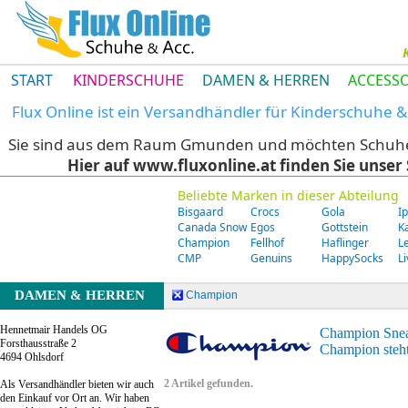
START
KINDERSCHUHE
DAMEN & HERREN
ACCESSO
Flux Online ist ein Versandhändler für Kinderschuhe
Sie sind aus dem Raum Gmunden und möchten Schuhe di
Hier auf www.fluxonline.at finden Sie unse
Beliebte Marken in dieser Abteilung
Bisgaard
Crocs
Gola
I
Canada Snow
Egos
Gottstein
K
Champion
Fellhof
Haflinger
L
CMP
Genuins
HappySocks
L
DAMEN & HERREN
Champion
Hennetmair Handels OG
Champion Sne
Forsthausstraße 2
Champion steht
4694 Ohlsdorf
2 Artikel gefunden.
Als Versandhändler bieten wir auch
den Einkauf vor Ort an. Wir haben