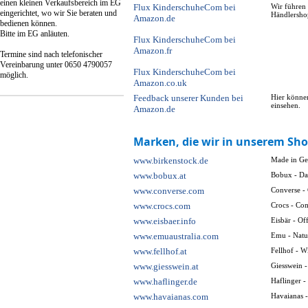
einen kleinen Verkaufsbereich im EG
Flux KinderschuheCom bei
Wir führen 
eingerichtet, wo wir Sie beraten und
Händlersho
Amazon.de
bedienen können.
Bitte im EG anläuten.
Flux KinderschuheCom bei
Amazon.fr
Termine sind nach telefonischer
Vereinbarung unter 0650 4790057
Flux KinderschuheCom bei
möglich.
Amazon.co.uk
Feedback unserer Kunden bei
Hier könne
einsehen.
Amazon.de
Marken, die wir in unserem Sho
www.birkenstock.de
Made in Ger
www.bobux.at
Bobux - Das
www.converse.com
Converse -
www.crocs.com
Crocs - Com
www.eisbaer.info
Eisbär - Of
www.emuaustralia.com
Emu - Natur
www.fellhof.at
Fellhof - W
www.giesswein.at
Giesswein -
www.haflinger.de
Haflinger - 
www.havaianas.com
Havaianas -