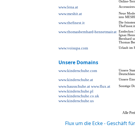
Online-Term
www.lena.at
Accessoire
www.meshit.at
Neue Mode 
into MESH
www.thefinest.it
Die feinsten
TheFinest.it
www.thomasbernhard-hennetmair.at
Entdecken 
Ignaz Henn
Bernhard un
Thomas Ber
www.voisupa.com
Urlaub im 
Unsere Domains
www.kinderschuhe.com
Unsere Stan
Deutschlan
www.kinderschuhe.at
Unsere Eins
www.hausschuhe.at
www.flux.at
Sonstige D
www.kinderschuhe.pl
www.kinderschuhe.co.uk
www.kinderschuhe.us
Alle Prei
Flux um die Ecke - Geschäft f