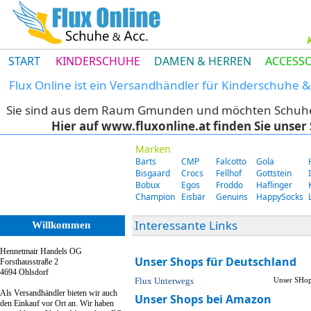
START
KINDERSCHUHE
DAMEN & HERREN
ACCESSO
Flux Online ist ein Versandhändler für Kinderschuhe
Sie sind aus dem Raum Gmunden und möchten Schuhe di
Hier auf www.fluxonline.at finden Sie unse
Marken
Barts
CMP
Falcotto
Gola
Bisgaard
Crocs
Fellhof
Gottstein
Bobux
Egos
Froddo
Haflinger
Champion
Eisbär
Genuins
HappySocks
Interessante Links
Willkommen
Hennetmair Handels OG
Unser Shops für Deutschland
Forsthausstraße 2
4694 Ohlsdorf
Flux Unterwegs
Unser SHop 
Als Versandhändler bieten wir auch
Unser Shops bei Amazon
den Einkauf vor Ort an. Wir haben