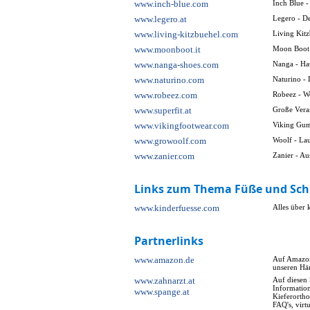
www.inch-blue.com
Inch Blue -
www.legero.at
Legero - De
www.living-kitzbuehel.com
Living Kitz
www.moonboot.it
Moon Boot 
www.nanga-shoes.com
Nanga - Ha
www.naturino.com
Naturino - 
www.robeez.com
Robeez - W
www.superfit.at
Große Vera
www.vikingfootwear.com
Viking Gumm
www.growoolf.com
Woolf - La
www.zanier.com
Zanier - Au
Links zum Thema Füße und Sc
www.kinderfuesse.com
Alles über 
Partnerlinks
www.amazon.de
Auf Amazon
unseren Hä
www.zahnarzt.at
Auf diesen 
Informatio
www.spange.at
Kieferorth
FAQ's, virt