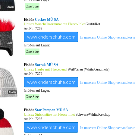
Größen auf Lager:
One Size
Eisbär
Cocker MÜ SA
Unisex Wuschelhaarmütze mit Fleece-Inlet
Grafit/Rot
Art.Nr.: 7289
www.kinderschuhe.com
In unserem Online-Shop versandkostenf
Größen auf Lager:
One Size
Eisbär
Sorrak MÜ SA
Unisex Haube mit Fleeceband
Weiß/Grau (White/Graumele)
Art.Nr.: 7279
www.kinderschuhe.com
In unserem Online-Shop versandkostenf
Größen auf Lager:
One Size
Eisbär
Star Pompon MÜ SA
Unisex Strickmütze mit Fleece-Inlet
Schwarz/White/Ketchup
Art.Nr.: 7295
www.kinderschuhe.com
In unserem Online-Shop versandkostenf