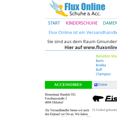
START
KINDERSCHUHE
DAMEN
Flux Online ist ein Versandhänd
Sie sind aus dem Raum Gmunden u
Hier auf www.fluxonlin
Beliebte Ma
Barts
Brekka
Buff
Champion
ACCESSOIRES
Eisbär
Hennetmair Handels OG
Forsthausstraße 2
4694 Ohlsdorf
33 Artikel gefunde
Als Versandhändler bieten wir auch
den Einkauf vor Ort an. Wir haben