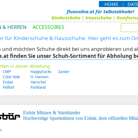
HOME
DAT
|
fluxonline.at für Selbstabholer!
Kinderschuhe | Hausschuhe | Komforts
 & HERREN
ACCESSOIRES
ler für Kinderschuhe & Hausschuhe. Hier geht es zum O
nd möchten Schuhe direkt bei uns anprobieren und abho
e.at finden Sie unser Schuh-Sortiment für Abholung b
rken in dieser Abteilung
CMP
HappySocks
Zanier
Color Kids
H. Hansen
Eisbär
Herschel
Fellhof
Parkland
Eisbär Mützen & Stirnbänder
Hochwertige Sportmützen von Eisbär, dem offiziellen Müt
n.