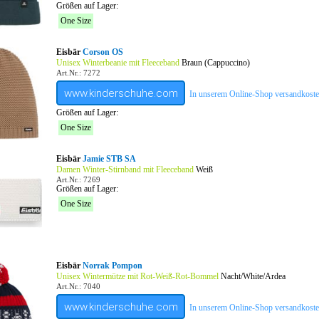
Größen auf Lager:
One Size
Eisbär
Corson OS
Unisex Winterbeanie mit Fleeceband
Braun (Cappuccino)
Art.Nr.: 7272
www.kinderschuhe.com
In unserem Online-Shop versandkostenf
Größen auf Lager:
One Size
Eisbär
Jamie STB SA
Damen Winter-Stirnband mit Fleeceband
Weiß
Art.Nr.: 7269
Größen auf Lager:
One Size
Eisbär
Norrak Pompon
Unisex Wintermütze mit Rot-Weiß-Rot-Bommel
Nacht/White/Ardea
Art.Nr.: 7040
www.kinderschuhe.com
In unserem Online-Shop versandkostenf