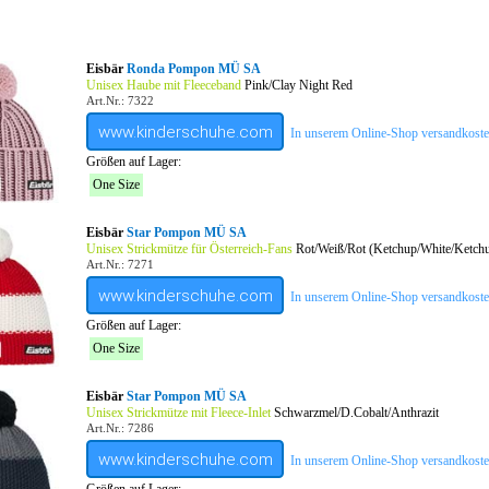
Eisbär
Ronda Pompon MÜ SA
Unisex Haube mit Fleeceband
Pink/Clay Night Red
Art.Nr.: 7322
www.kinderschuhe.com
In unserem Online-Shop versandkostenf
Größen auf Lager:
One Size
Eisbär
Star Pompon MÜ SA
Unisex Strickmütze für Österreich-Fans
Rot/Weiß/Rot (Ketchup/White/Ketch
Art.Nr.: 7271
www.kinderschuhe.com
In unserem Online-Shop versandkostenf
Größen auf Lager:
One Size
Eisbär
Star Pompon MÜ SA
Unisex Strickmütze mit Fleece-Inlet
Schwarzmel/D.Cobalt/Anthrazit
Art.Nr.: 7286
www.kinderschuhe.com
In unserem Online-Shop versandkostenf