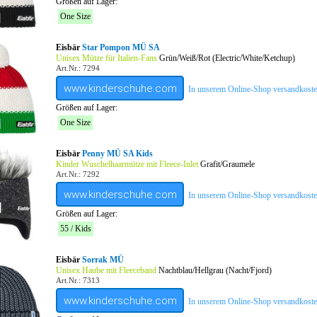
Größen auf Lager:
One Size
Eisbär
Star Pompon MÜ SA
Unisex Mütze für Italien-Fans
Grün/Weiß/Rot (Electric/White/Ketchup)
Art.Nr.: 7294
www.kinderschuhe.com
In unserem Online-Shop versandkostenf
Größen auf Lager:
One Size
Eisbär
Penny MÜ SA Kids
Kinder Wuschelhaarmütze mit Fleece-Inlet
Grafit/Graumele
Art.Nr.: 7292
www.kinderschuhe.com
In unserem Online-Shop versandkostenf
Größen auf Lager:
55 / Kids
Eisbär
Sorrak MÜ
Unisex Haube mit Fleeceband
Nachtblau/Hellgrau (Nacht/Fjord)
Art.Nr.: 7313
www.kinderschuhe.com
In unserem Online-Shop versandkostenf