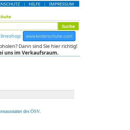
ENSCHUTZ
HILFE
IMPRESSUM
|
|
chuhe
nlineshop:
www.kinderschuhe.com
len? Dann sind Sie hier richtig!
ei uns im Verkaufsraum.
zenausstatter des ÖSV.