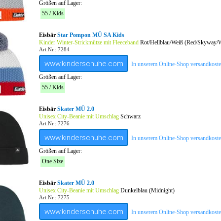
Größen auf Lager:
55 / Kids
Eisbär
Star Pompon MÜ SA Kids
Kinder Winter-Strickmütze mit Fleeceband
Rot/Hellblau/Weiß (Red/Skyway/W
Art.Nr.: 7284
www.kinderschuhe.com
In unserem Online-Shop versandkostenf
Größen auf Lager:
55 / Kids
Eisbär
Skater MÜ 2.0
Unisex City-Beanie mit Umschlag
Schwarz
Art.Nr.: 7276
www.kinderschuhe.com
In unserem Online-Shop versandkostenf
Größen auf Lager:
One Size
Eisbär
Skater MÜ 2.0
Unisex City-Beanie mit Umschlag
Dunkelblau (Midnight)
Art.Nr.: 7275
www.kinderschuhe.com
In unserem Online-Shop versandkostenf