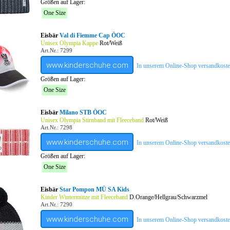
Größen auf Lager:
One Size
Eisbär
Val di Fiemme Cap ÖOC
Unisex Olympia Kappe
Rot/Weiß
Art.Nr.: 7299
www.kinderschuhe.com
In unserem Online-Shop versandkostenf
Größen auf Lager:
One Size
Eisbär
Milano STB ÖOC
Unisex Olympia Stirnband mit Fleeceband
Rot/Weiß
Art.Nr.: 7298
www.kinderschuhe.com
In unserem Online-Shop versandkostenf
Größen auf Lager:
One Size
Eisbär
Star Pompon MÜ SA Kids
Kinder Wintermütze mit Fleeceband
D.Orange/Hellgrau/Schwarzmel
Art.Nr.: 7290
www.kinderschuhe.com
In unserem Online-Shop versandkostenf