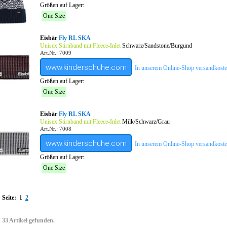
Größen auf Lager:
One Size
Eisbär
Fly RL SKA
Unisex Stirnband mit Fleece-Inlet
Schwarz/Sandstone/Burgund
Art.Nr.: 7009
www.kinderschuhe.com
In unserem Online-Shop versandkostenf
Größen auf Lager:
One Size
Eisbär
Fly RL SKA
Unisex Stirnband mit Fleece-Inlet
Milk/Schwarz/Grau
Art.Nr.: 7008
www.kinderschuhe.com
In unserem Online-Shop versandkostenf
Größen auf Lager:
One Size
Seite:
1
2
33 Artikel gefunden.