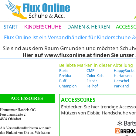
START
KINDERSCHUHE
DAMEN & HERREN
ACCESSO
Flux Online ist ein Versandhändler für Kinderschuhe
Sie sind aus dem Raum Gmunden und möchten Schuhe di
Hier auf www.fluxonline.at finden Sie unse
Beliebte Marken in dieser Abteilung
Barts
CMP
HappySocks
Brekka
Color Kids
H. Hansen
Buff
Eisbär
Herschel
Champion
Fellhof
Parkland
ACCESSOIRES
ACCESSOIRES
Entdecken Sie hier trendige Accesso
Hennetmair Handels OG
Mützen von Eisbär, Handschuhe von
Forsthausstraße 2
4694 Ohlsdorf
Als Versandhändler bieten wir auch
den Einkauf vor Ort an. Wir haben